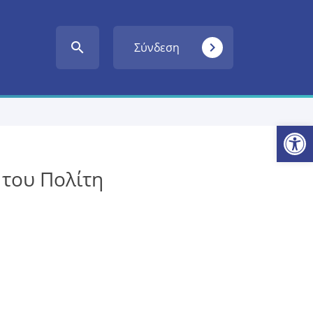
search
navigate_next
Σύνδεση
Ανοίξτε
 του Πολίτη